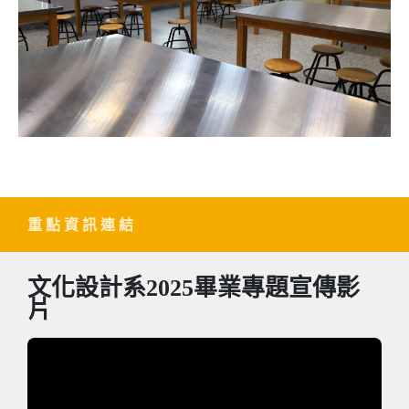
重 點 資 訊 連 結
文化設計系2025畢業專題宣傳影
片