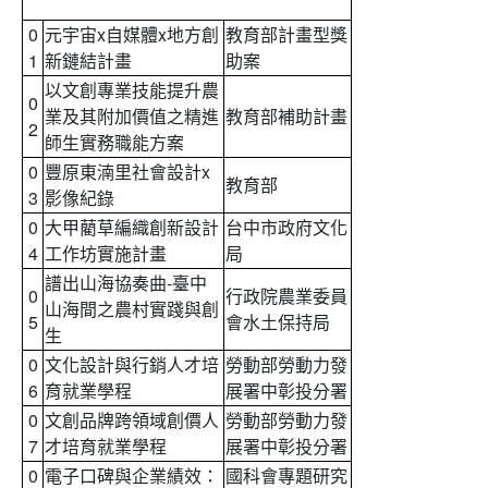
0
元宇宙x自媒體x地方創
教育部計畫型獎
1
新鏈結計畫
助案
以文創專業技能提升農
0
業及其附加價值之精進
教育部補助計畫
2
師生實務職能方案
0
豐原東湳里社會設計x
教育部
3
影像紀錄
0
大甲藺草編織創新設計
台中市政府文化
4
工作坊實施計畫
局
譜出山海協奏曲-臺中
0
行政院農業委員
山海間之農村實踐與創
5
會水土保持局
生
0
文化設計與行銷人才培
勞動部勞動力發
6
育就業學程
展署中彰投分署
0
文創品牌跨領域創價人
勞動部勞動力發
7
才培育就業學程
展署中彰投分署
0
電子口碑與企業績效：
國科會專題研究