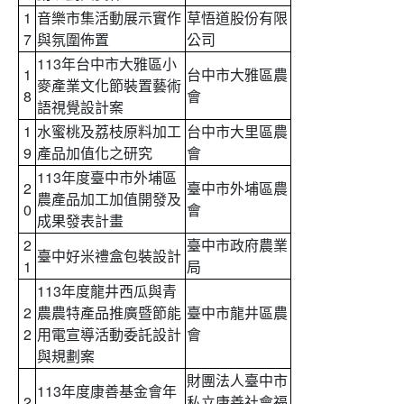
1
音樂市集活動展示實作
草悟道股份有限
7
與氛圍佈置
公司
113年台中市大雅區小
1
台中市大雅區農
麥產業文化節裝置藝術
8
會
語視覺設計案
1
水蜜桃及荔枝原料加工
台中市大里區農
9
產品加值化之研究
會
113年度臺中市外埔區
2
臺中市外埔區農
農產品加工加值開發及
0
會
成果發表計畫
2
臺中市政府農業
臺中好米禮盒包裝設計
1
局
113年度龍井西瓜與青
2
農農特產品推廣暨節能
臺中市龍井區農
2
用電宣導活動委託設計
會
與規劃案
財團法人臺中市
113年度康善基金會年
2
私立康善社會福