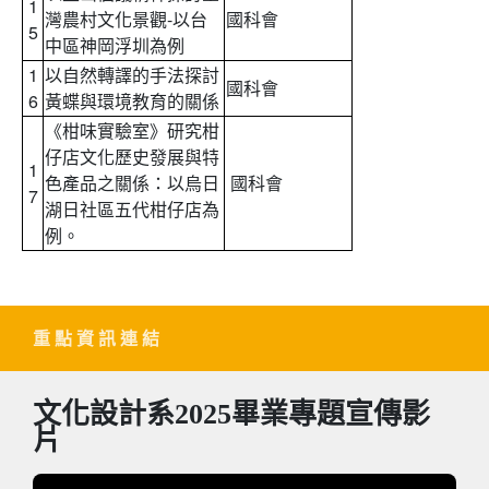
1
灣農村文化景觀-以台
國科會
5
中區神岡浮圳為例
1
以自然轉譯的手法探討
國科會
6
黃蝶與環境教育的關係
《柑味實驗室》研究柑
仔店文化歷史發展與特
1
色產品之關係：以烏日
國科會
7
湖日社區五代柑仔店為
例。
重 點 資 訊 連 結
文化設計系2025畢業專題宣傳影
片