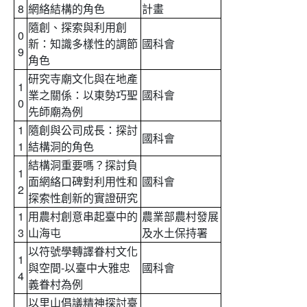
8
網絡結構的角色
計畫
隨創、探索與利用創
0
新：知識多樣性的調節
國科會
9
角色
研究寺廟文化與在地產
1
業之關係：以東勢巧聖
國科會
0
先師廟為例
1
隨創與公司成長：探討
國科會
1
結構洞的角色
結構洞重要嗎？探討負
1
面網絡口碑對利用性和
國科會
2
探索性創新的實證研究
1
用農村創意串起臺中的
農業部農村發展
3
山海屯
及水土保持署
以符號學轉譯眷村文化
1
與空間-以臺中大雅忠
國科會
4
義眷村為例
以里山倡議精神探討臺