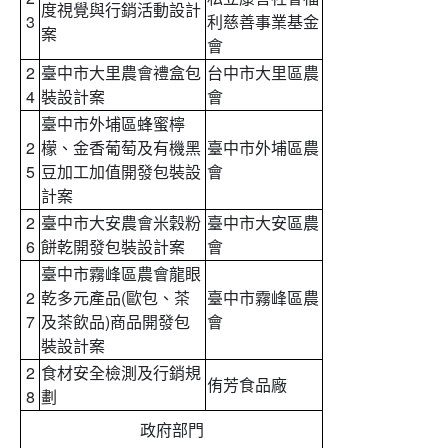
度視覺與行銷活動設計
3
利慈善事業基金
案
會
2
臺中市大里農會禮盒包
台中市大里區農
4
裝設計案
會
臺中市外埔區蜂蜜檸
2
檬、金香葡萄及有機黑
臺中市外埔區農
5
豆加工加值開發包裝設
會
計案
2
臺中市大安農會米穀粉
臺中市大安區農
6
餅乾開發包裝設計案
會
臺中市霧峰區農會龍眼
2
乾多元產品(歐包、茶
臺中市霧峰區農
7
及茶飲品)商品開發包
會
裝設計案
2
食材安全檢測及行銷規
侑芳食品廠
8
劃
政府部門