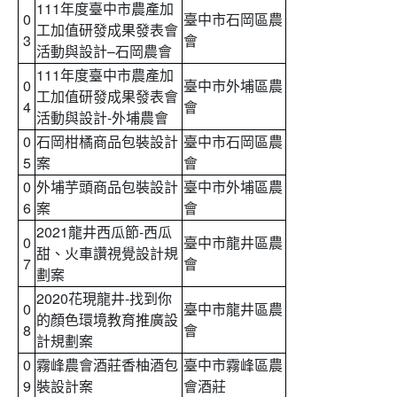
111年度臺中市農產加
0
臺中市石岡區農
工加值研發成果發表會
3
會
活動與設計–石岡農會
111年度臺中市農產加
0
臺中市外埔區農
工加值研發成果發表會
4
會
活動與設計-外埔農會
0
石岡柑橘商品包裝設計
臺中市石岡區農
5
案
會
0
外埔芋頭商品包裝設計
臺中市外埔區農
6
案
會
2021龍井西瓜節-西瓜
0
臺中市龍井區農
甜、火車讚視覺設計規
7
會
劃案
2020花現龍井-找到你
0
臺中市龍井區農
的顏色環境教育推廣設
8
會
計規劃案
0
霧峰農會酒莊香柚酒包
臺中市霧峰區農
9
裝設計案
會酒莊