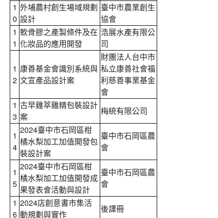
1
外埔農村創生場域規劃
臺中市農業創生
0
設計
協會
1
軟骨膠之產製條件及在
浩展水產有限公
1
化妝品的應用開發
司
財團法人台中市
1
康善基金會識別系統與
私立康善社會福
2
文宣產品設計案
利慈善事業基金
會
1
古早雞萃雞精包裝設計
梅統有限公司
3
案
2024臺中市石岡區柑
1
臺中市石岡區農
橘水梨加工加值開發包
4
會
裝設計案
2024臺中市石岡區柑
1
臺中市石岡區農
橘水梨加工加值開發成
5
會
果發表會活動與設計
1
2024店創意書市集活
後譯冊
6
動規劃與實作